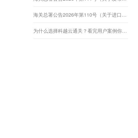
海关总署公告2026年第110号（关于进口柬埔寨鲜食菠萝蜜植物检疫要求的公告）
为什么选择科越云通关？看完用户案例你就懂了