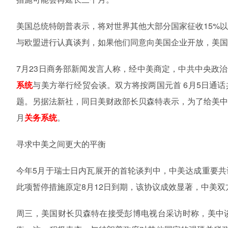
美国总统特朗普表示，将对世界其他大部分国家征收
15%
与欧盟进行认真谈判，如果他们同意向美国企业开放，美国
7
月
23
日商务部新闻发言人称，经中美商定，中共中央政治
系统
与美方举行经贸会谈。双方将按两国元首
6
月
5
日通话
题。另据法新社，同日美财政部长贝森特表示，为了给美
月
关务系统
。
寻求中美之间更大的平衡
今年
5
月于瑞士日内瓦展开的首轮谈判中，中美达成重要共
此项暂停措施原定
8
月
12
日到期，该协议成效显著，中美双
周三，美国财长贝森特在接受彭博电视台采访时称，美中