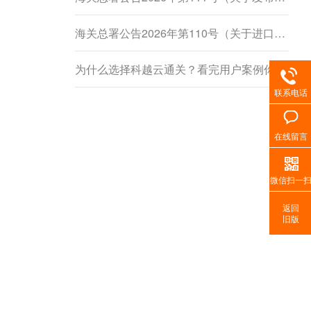
海关总署公告2026年第110号（关于进口柬埔寨鲜食菠萝蜜植物检疫要求的公告）
为什么选择科越云通关？看完用户案例你就懂了
联系电话
在线留言
微信扫一
返回
旧版