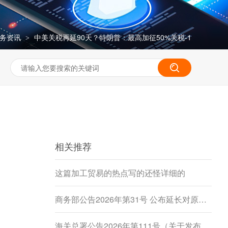
务资讯
中美关税再延90天？特朗普：最高加征50%关税-1
>
相关推荐
这篇加工贸易的热点写的还怪详细的
商务部公告2026年第31号 公布延长对原产于加拿大的进口豌豆淀粉反倾销调查期限决定
海关总署公告2026年第111号（关于发布《进出境动植物检疫处理监督管理工作规定》《进出境卫生处理监督管理工作规定》的公告）