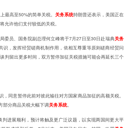
以上最高至
50%
的简单关税。
关务系统
特朗普还表示，美国正在
将允许他们支付较低的关税。
局委员、国务院副总理何立峰将于
7
月
27
日至
30
日赴瑞典
关务
共识，发挥经贸磋商机制作用，依相互尊重等原则磋商经贸问
中谈判留出更多时间，双方暂停加征关税措施可能会再延长三个
识，同意暂停此前对彼此输往对方国家商品加征的高额关税。
方部分商品关税大幅下调
关务系统
。
谈判进展顺利，预计将触及更广泛议题，以实现两国间更大平