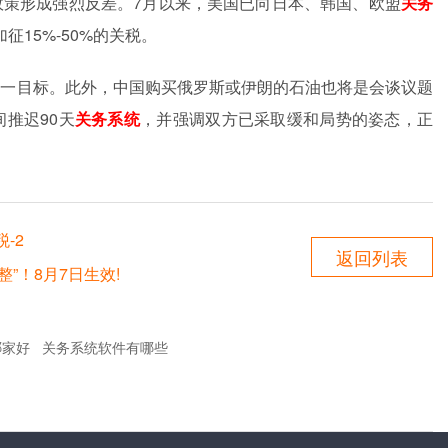
政策形成强烈反差。
7
月以来，美国已向日本、韩国、欧盟
关务
加征
15%-50%
的关税。
这一目标。此外，中国购买俄罗斯或伊朗的石油也将是会谈议题
间推迟
90
天
关务系统
，并强调双方已采取缓和局势的姿态，正
-2
返回列表
”！8月7日生效!
哪家好
关务系统软件有哪些