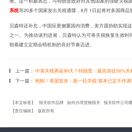
衡。这一积极表态，与特朗普政府对其他国家的强硬关税
系统
等
20
多个国家发出关税通牒，
8
月
1
日起将对多国商品
贝森特还补充，中国应更侧重国内消费，美方愿协助实现
之一。为推动谈判进展，贝森特认为可将关税恢复生效时
朝着建立定期会晤机制的良好节奏迈进。
上一篇：
中美关税再延90天？特朗普：最高加征50%关税
下一篇：
刚刚！美国宣布：新一轮关税“基本已定不作调整
【本文标签】
报关软件品牌
如何办理货物报关
报关软件公司
【责任编辑】
版权所有