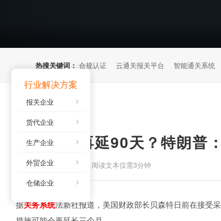
热搜关键词：
合规认证
云通关报关平台
智能通关系统
行业解决方案
报关企业
货代企业
中美关税再延90天？特朗普：
生产企业
外贸企业
来源：
阅读文本仅需3分钟
2026-05-06
仓储企业
据
关务系统
法新社报道，美国财政部长贝森特日前在接受
措施可能会再延长三个月。