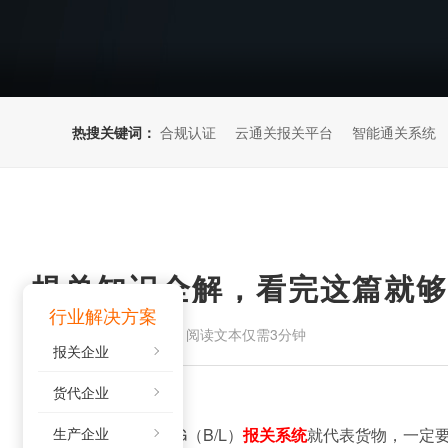
热搜关键词：
合规认证
云通关报关平台
智能通关系统
提单知识全解，看完这篇就够
行业解决方案
来源：
阅读文本仅需3分钟
2023-08-24
报关企业
货代企业
提单
BILL OF LADING
（
B/L
）
报关系统
就代表货物，一定
生产企业