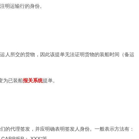
注明运输行的身份。
托运人所交的货物，因此该提单无法证明货物的装船时间（备运
变为已装船
报关系统
提单。
他们的代理签发，并应明确表明签发人身份。一般表示方法有：
 CARRIER
：
XXX
”等。