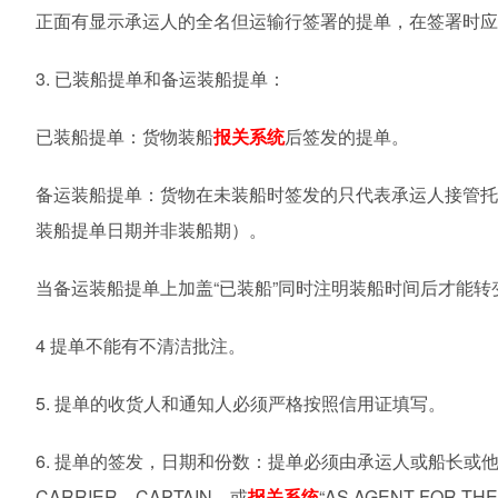
正面有显示承运人的全名但运输行签署的提单，在签署时应
3.
已装船提单和备运装船提单：
已装船提单：货物装船
报关系统
后签发的提单。
备运装船提单：货物在未装船时签发的只代表承运人接管
装船提单日期并非装船期）。
当备运装船提单上加盖“已装船”同时注明装船时间后才能转
4
提单不能有不清洁批注。
5.
提单的收货人和通知人必须严格按照信用证填写。
6.
提单的签发，日期和份数：提单必须由承运人或船长或
CARRIER
，
CAPTAIN
，或
报关系统
“
AS AGENT FOR THE