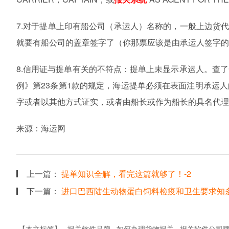
7.
对于提单上印有船公司（承运人）名称的，一般上边货
就要有船公司的盖章签字了（你那票应该是由承运人签字的
8.
信用证与提单有关的不符点：提单上未显示承运人。查了
例》第
23
条第
1
款的规定，海运提单必须在表面注明承运人
字或者以其他方式证实，或者由船长或作为船长的具名代理
来源：海运网
上一篇：
提单知识全解，看完这篇就够了！-2
下一篇：
进口巴西陆生动物蛋白饲料检疫和卫生要求知多
【本文标签】
报关软件品牌
如何办理货物报关
报关软件公司