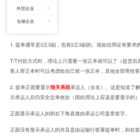
外贸企业
仓储企业
基本知识和注意点
1.
提单通常是
3
正
3
副，也有
2
正
3
副的。假如信用证有要求
T/T
付款方式时，理论上只需要一张正本就可以了（提货后
客人寄正本时可以考虑给自己留一张正本，其他全部寄给客
2.
提单正面要显示
报关系统
承运人（全名）。这是知道了
示承运人后仍安全交单收款（因此理论上应该是要显示的）
正面显示承运人的则右下角直接由承运公司盖章签字。
正面没有显示承运人的并且是由运输行签署提单时，则在签