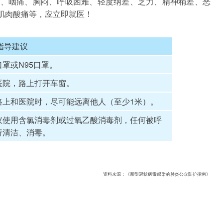
嗽、咽痛、胸闷、呼吸困难、轻度纳差、乏力、精神稍差、恶
肌肉酸痛等，应立即就医！
指导建议
罩或N95口罩。
医院，路上打开车窗。
路上和医院时，尽可能远离他人（至少1米）。
议使用含氯消毒剂或过氧乙酸消毒剂，任何被呼
行清洁、消毒。
资料来源：《新型冠状病毒感染的肺炎公众防护指南》