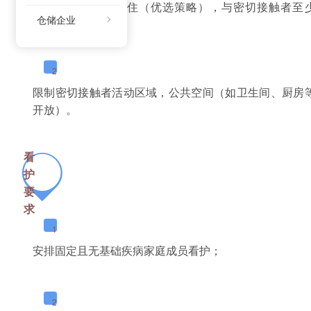
通风良好的单间居住（优选策略），与密切接触者至
仓储企业
略）；
2
限制密切接触者活动区域，公共空间（如卫生间、厨房
开放）。
看
护
要
求
1
安排固定且无基础疾病家庭成员看护；
2