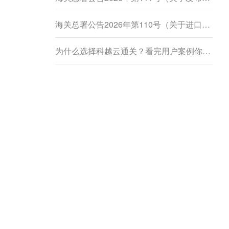
海关总署公告2026年第110号（关于进口柬埔寨鲜食菠萝蜜植物检疫要求的公告）
为什么选择科越云通关？看完用户案例你就懂了