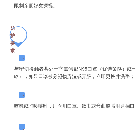
限制亲朋好友探视。
防
护
要
求
1
与密切接触者共处一室需佩戴N95口罩（优选策略）或
略），如果口罩被分泌物弄湿或弄脏，立即更换并洗手；
2
咳嗽或打喷嚏时，用医用口罩、纸巾或弯曲胳膊肘遮挡口
3