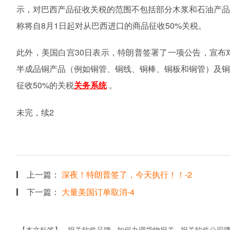
示，对巴西产品征收关税的范围不包括部分木浆和石油产
称将自8月1日起对从巴西进口的商品征收50%关税。
此外，美国白宫
30日表示，特朗普签署了一项公告，宣布
半成品铜产品（例如铜管、铜线、铜棒、铜板和铜管）及
征收
50%的关税
。
关务系统
未完，续2
上一篇：
深夜！特朗普签了，今天执行！！-2
下一篇：
大量美国订单取消-4
【本文标签】
报关软件品牌
如何办理货物报关
报关软件公司