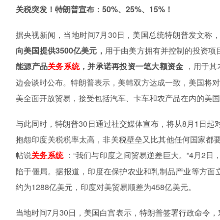
关税突发！特朗普宣布：
50%、25%、15%！
据央视新闻，当地时间
7月30日，美国总统特朗普发文称
向美国提供
3500亿美元，
用于由美方拥有并控制的投资项
能源产品
，并承诺再投资一笔大额资金
，用于其
关务系统
边会谈时公布。特朗普表示，美韩双方达成一致，美国将
美全面开放贸易，接受包括汽车、卡车和农产品在内的美国
与此同时，特朗普
30日通过社交媒体宣布，将从8月1日起
抱怨印度关税税率太高，非关税壁垒又比其他任何国家都要
帖说
：“我们与印度之间贸易逆差巨大。”4月2日
关务系统
陷于僵局。据报道，印度在保护农业和乳制品产业等方面立
约为1288亿美元，印度对美贸易顺差为458亿美元。
当地时间
7月30日，美国白宫表示，特朗普签署行政命令，