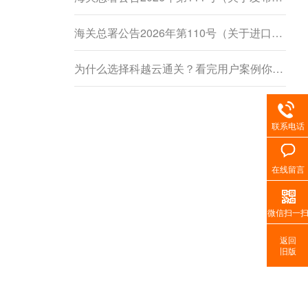
海关总署公告2026年第110号（关于进口柬埔寨鲜食菠萝蜜植物检疫要求的公告）
为什么选择科越云通关？看完用户案例你就懂了
联系电话
在线留言
微信扫一
返回
旧版