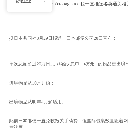
仓储企业
“云通关”公众微信号（
etongguan
）也一直推送各类通关相
据日本共同社3月29日报道，日本邮便公司28日宣布：
单次总额超过20万日元
的物品进出境
（约合人民币1.16万元）
进境物品从10月开始；
出境物品从明年4月起适用。
此前日本邮便一直免收报关手续费，但国际包裹数量随着
费决定。