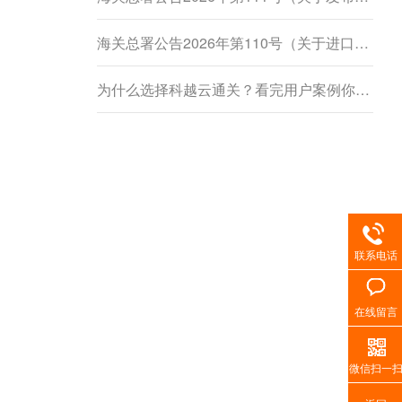
海关总署公告2026年第110号（关于进口柬埔寨鲜食菠萝蜜植物检疫要求的公告）
为什么选择科越云通关？看完用户案例你就懂了
联系电话
在线留言
微信扫一