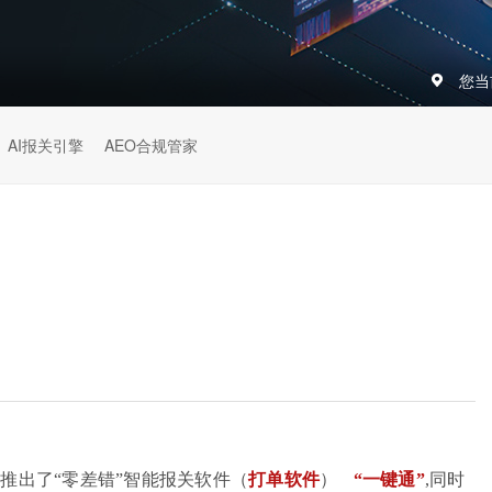
您当
AI报关引擎
AEO合规管家
仅推出了
“零差错”智能报关软件（
打单软件
）
“一键通”
,
同时