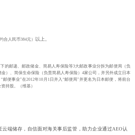
以上。
约合人民币384元）
社旗下的邮递、邮政储金、简易人寿保险等3大邮政事业分拆为邮便局（负
储金）、简保生命保险（负责简易人寿保险）4家公司，并另外成立日本
便事业”在2012年10月1日并入“邮便局”并更名为日本邮便，将前台
全资持股。（维基）
证云端储存，自信面对海关事后监管，助力企业通过AEO
认