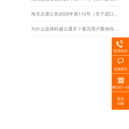
海关总署公告2026年第110号（关于进口柬埔寨鲜食菠萝蜜植物检疫要求的公告）
为什么选择科越云通关？看完用户案例你就懂了
联系电话
在线留言
微信扫一
返回
旧版