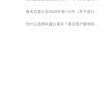
海关总署公告2026年第110号（关于进口柬埔寨鲜食菠萝蜜植物检疫要求的公告）
为什么选择科越云通关？看完用户案例你就懂了