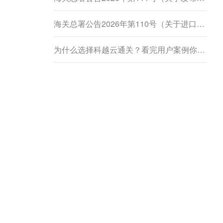
海关总署公告2026年第110号（关于进口柬埔寨鲜食菠萝蜜植物检疫要求的公告）
为什么选择科越云通关？看完用户案例你就懂了