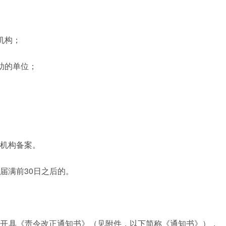
机构；
助的单位；
机构备案。
届满前30日之后的。
位开具《责令改正通知书》（见附件，以下简称《通知书》），