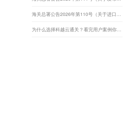
海关总署公告2026年第110号（关于进口柬埔寨鲜食菠萝蜜植物检疫要求的公告）
为什么选择科越云通关？看完用户案例你就懂了