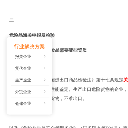
二
危险品海关申报及检验
行业解决方案
（一）生产和运输危险品需要哪些资质
报关企业
货代企业
根据《中华人民共和国进出口商品检验法》第十七条规定
生产企业
机构进行包装容器的性能鉴定。生产出口危险货物的企业
外贸企业
格的包装容器的危险货物，不准出口。
仓储企业
以及《危险化学品安全管理条例》（国务院令第
591号）