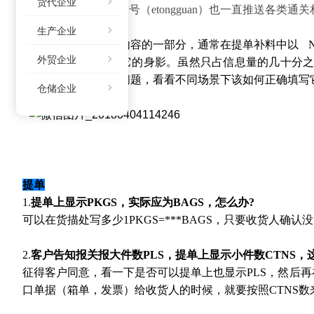
货代企业
时
“云通关”公众微信号（
etongguan
）也一直推送各类通关
生产企业
计量单位作为货描内容的一部分，通常在提单补料中以 NO
外贸企业
单等等也不能缺席它的身影。虽然只占信息量的几十分
位入手，通过几个问题，看看不同场景下该如何正确填写
仓储企业
提单
1.
提单上显示PKGS，实际应为BAGS，怎么办?
可以在货描处写多少1PKGS=
***
BAGS，只要收货人确认
2.
客户告知报关报大件数PLS，提单上显示小件数CTNS，
征得客户同意，看一下是否可以提单上也显示PLS，然后再在货
口单据（箱单，发票）给收货人的时候，就要按照CTNS