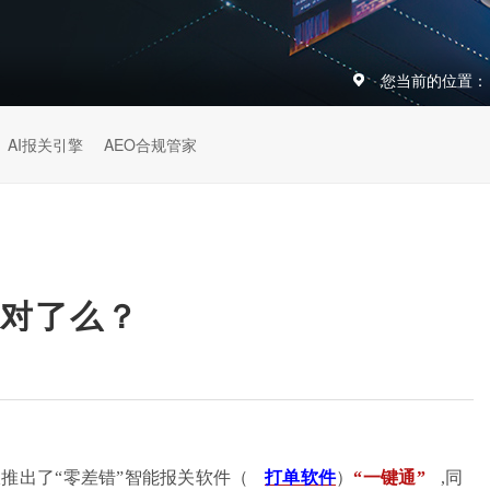
您当前的位置：
AI报关引擎
AEO合规管家
对了么？
仅推出了
“零差错”智能报关软件
（
打单软件
）
“一键通”
,
同