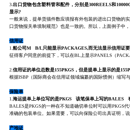
3.
出口货物包含塑料管和配件，分别是300REELS和1000
显示?
一般来说，提单货描件数应填报有外包装的进出口货物的
口货物报关单填制规范》也是一致的。所以，上面例子中，件
信用证
1.
船公司M B/L只能显示PACKAGES,而无法显示信用证
征得客户同意的前提下，可以在BL上显示PANELS（PAC
2.
信用证的单位总数是155PKGS，但是提单上显示的是155P
根据ISBP（国际商会在信用证领域编纂的国际惯例）缩写
保险单
1.
海运提单上单位写的是PKGS 该笔保单上写的BALES
BALES是PKGS的一种在不知道确切单位时可以用PK
准确的包装单位。如果需要，可以向保险公司出具证明，说明P
产地证