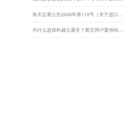
海关总署公告2026年第110号（关于进口柬埔寨鲜食菠萝蜜植物检疫要求的公告）
为什么选择科越云通关？看完用户案例你就懂了