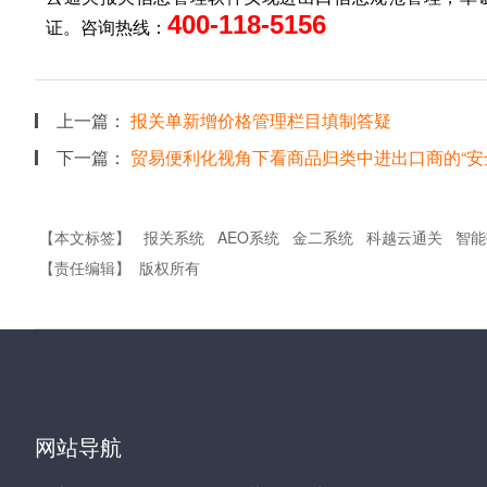
400-118-5156
证。咨询热线：
上一篇：
报关单新增价格管理栏目填制答疑
下一篇：
贸易便利化视角下看商品归类中进出口商的“安
【本文标签】
报关系统
AEO系统
金二系统
科越云通关
智能
【责任编辑】
版权所有
网站导航