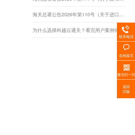
海关总署公告2026年第110号（关于进口柬埔寨鲜食菠萝蜜植物检疫要求的公告）
为什么选择科越云通关？看完用户案例你就懂了
联系电话
在线留言
微信扫一
返回
旧版