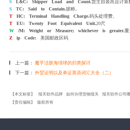
S
L&C: Shipper Load and Count.
货主自装而且计算
S
TC: Said to Contain.
据称。
T
HC: Terminal Handling Charge.
码头处理费。
T
EU: Twenty Foot Equivalent Unit.
20尺
W
/M: Weight or Measure; whichever is greater.
重
Z
ip Code:
美国邮政区码
上一篇：
魔芋洁肤海绵球的归类探讨
下一篇：
外贸证明以及单证英语词汇大全（二）
【本文标签】
报关软件品牌
如何办理货物报关
报关软件公司
【责任编辑】
版权所有