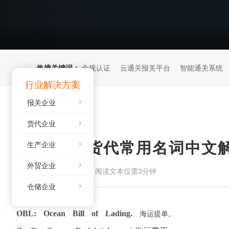
热搜关键词：
合规认证
云通关报关平台
智能通关系统
行业解决方案
报关企业
货代企业
国际物流/货代常用名词中文解
生产企业
外贸企业
来源：
阅读文本仅需3分钟
2021-09-15
仓储企业
OBL: Ocean Bill of Lading.
海运提单。