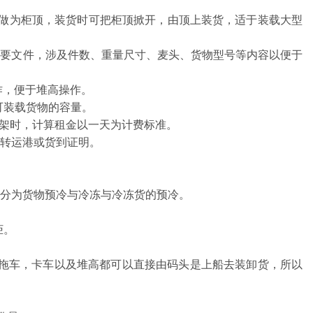
做为柜顶，装货时可把柜顶掀开，由顶上装货，适于装载大型
重要文件，涉及件数、重量尺寸、麦头、货物型号等内容以便于
作，便于堆高操作。
可装载货物的容量。
或车架时，计算租金以一天为计费标准。
转运港或货到证明。
分为货物预冷与冷冻与冷冻货的预冷。
柜。
拖车，卡车以及堆高都可以直接由码头是上船去装卸货，所以