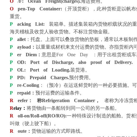
O
/F: Ocean Freight(charges).
海运费用。
O
pen-Top Container:
（开顶货柜），此种货柜是以帆布
重货。
P
acking List:
装箱单。描述集装箱内货物积载状况的
海关稽核及收货人验收货物。不标注货物金额。
P
allet
：托盘。上面可以叠放货物的垫板，通常以木板制
P
ayload：
以重量或材积来支付运费的货物。亦指货柜内
P
er Diem：
意思是For One Day ：用于出租货柜
P
OD: Port of Discharge, also proof of Delivery.
P
OL: Port of Loading.
装货港。
P
PD: Prepaid Charges.
预付费用。
P
re-Cooling
：（预冷）在运送鲜货时的一种必要措施。可
P
repaid：
预付运费的运输条件。
R
eefer： 称Refrigeration Container，
者称为冷冻货
R
elay：
将货物由一条船转到同一公司的另一条船。
R
oll-on/Roll-off(RO/RO):
一种特殊设计制造的船舱。货柜
叫做（驶上驶下船）。
R
oute：
货物运输的方式即路线。