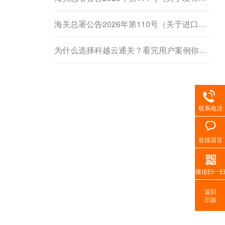
海关总署公告2026年第110号（关于进口柬埔寨鲜食菠萝蜜植物检疫要求的公告）
为什么选择科越云通关？看完用户案例你就懂了
联系电话
在线留言
微信扫一
返回
旧版