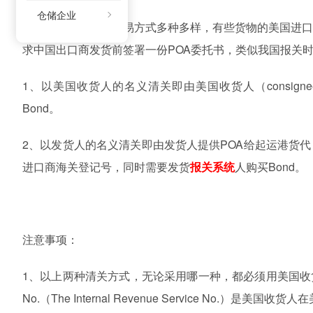
仓储企业
出口货物到美国的贸易方式多种多样，有些货物的美国进
求中国出口商发货前签署一份
POA
委托书，类似我国报关
1
、以美国收货人的名义清关即由美国收货人（
consigne
Bond
。
2
、以发货人的名义清关即由发货人提供
POA
给起运港货代
进口商海关登记号，同时需要发货
报关系统
人购买
Bond
。
注意事项：
1
、以上两种清关方式，无论采用哪一种，都必须用美国收
No.
（
The Internal Revenue Service No.
）是美国收货人在