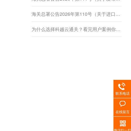
海关总署公告2026年第110号（关于进口柬埔寨鲜食菠萝蜜植物检疫要求的公告）
为什么选择科越云通关？看完用户案例你就懂了
联系电话
在线留言
微信扫一