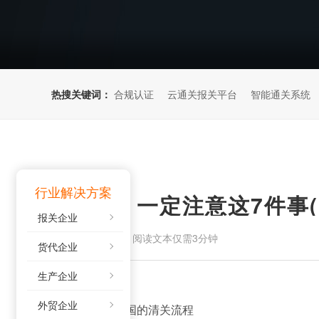
热搜关键词：
合规认证
云通关报关平台
智能通关系统
行业解决方案
出口美国，一定注意这7件事(
报关企业
来源：
阅读文本仅需3分钟
2023-09-22
货代企业
生产企业
外贸企业
附：出口
报关系统
美国的清关流程