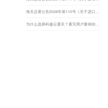
海关总署公告2026年第110号（关于进口柬埔寨鲜食菠萝蜜植物检疫要求的公告）
为什么选择科越云通关？看完用户案例你就懂了